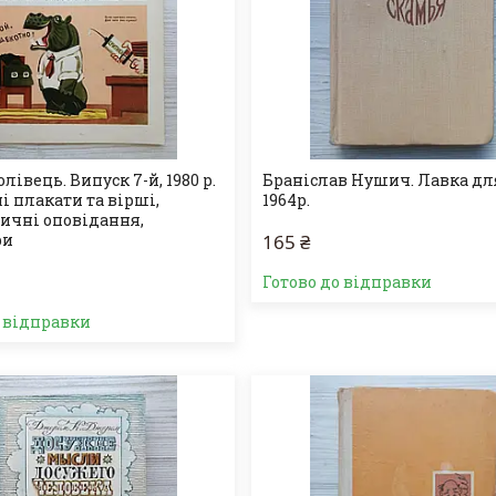
лівець. Випуск 7-й, 1980 р.
Браніслав Нушич. Лавка для
і плакати та вірші,
1964р.
ичні оповідання,
ри
165 ₴
Готово до відправки
о відправки