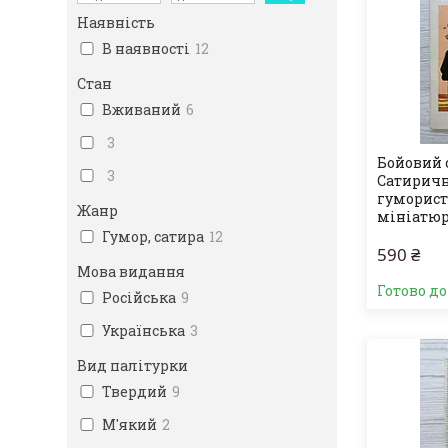
Наявність
В наявності
12
Стан
Вживаний
6
3
Бойовий о
3
Сатиричн
гуморист
Жанр
мініатю
Гумор, сатира
12
590 ₴
Мова видання
Готово д
Російська
9
Українська
3
Вид палітурки
Твердий
9
М'який
2