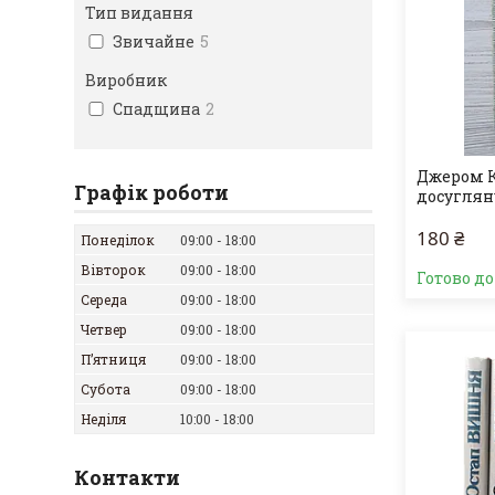
Тип видання
Звичайне
5
Виробник
Спадщина
2
Джером К
Графік роботи
досуглян
180 ₴
Понеділок
09:00
18:00
Вівторок
09:00
18:00
Готово д
Середа
09:00
18:00
Четвер
09:00
18:00
Пʼятниця
09:00
18:00
Субота
09:00
18:00
Неділя
10:00
18:00
Контакти