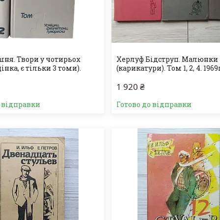
шня. Твори у чотирьох
Херлуф Бідструп. Малюнки
цінка, є тільки 3 томи).
(карикатури). Том 1, 2, 4. 1969
1 920 ₴
о відправки
Готово до відправки