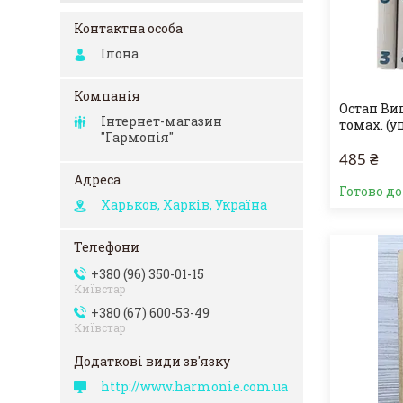
Ілона
Остап Ви
Інтернет-магазин
томах. (у
"Гармонія"
485 ₴
Готово д
Харьков, Харків, Україна
+380 (96) 350-01-15
Київстар
+380 (67) 600-53-49
Київстар
http://www.harmonie.com.ua