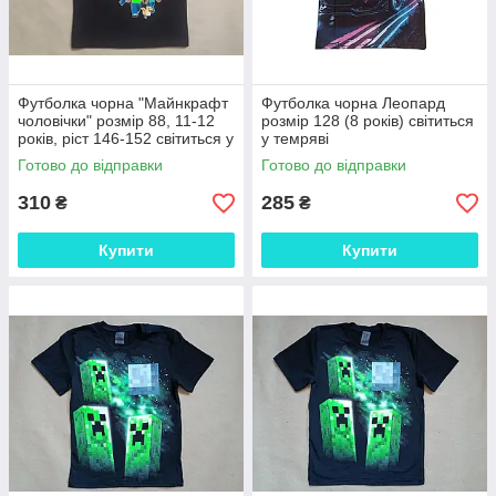
Футболка чорна "Майнкрафт
Футболка чорна Леопард
чоловічки" розмір 88, 11-12
розмір 128 (8 років) світиться
років, ріст 146-152 світиться у
у темряві
темряві
Готово до відправки
Готово до відправки
310
285
₴
₴
Купити
Купити