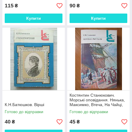
115
90
₴
₴
Купити
Купити
Костянтин Станюкович.
Морські оповідання. Нянька,
К.Н.Батюшков. Вірші
Максимко, Втеча, На Чайці,
пр.
Готово до відправки
Готово до відправки
40
45
₴
₴