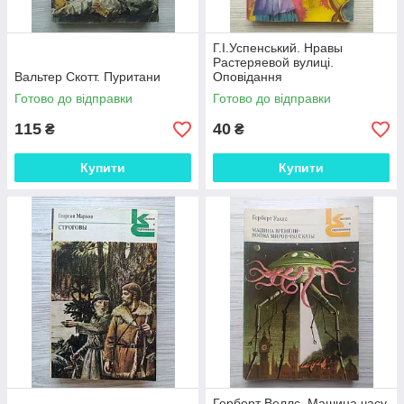
Г.І.Успенський. Нравы
Растеряевой вулиці.
Вальтер Скотт. Пуритани
Оповідання
Готово до відправки
Готово до відправки
115
40
₴
₴
Купити
Купити
Герберт Веллс. Машина часу.