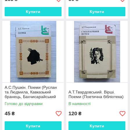
Купити
Купити
А.С.Пушкін. Поеми (Руслан
та Людмила, Кавказький
А.Т.Твардовський. Вірші.
бранець, Бахчисарайський
Поеми (Поетична бібліотека)
фонтан, Цигани, Граф Нулін,
Готово до відправки
В наявності
Полтава, Мідний вершник)
45
120
₴
₴
Купити
Купити