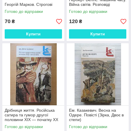
Георгій Марков. Строгові
Війна світів. Розповіді
Готово до відправки
Готово до відправки
70
120
₴
₴
Купити
Купити
Дрібниця життя. Російська
Ем. Казакевич. Весна на
сатира та гумор другої
Одере. Повісті (Зірка, Двоє в
половини XIX — початку XX
степи)
ст. Серія: Класики та
Готово до відправки
Готово до відправки
сучасники