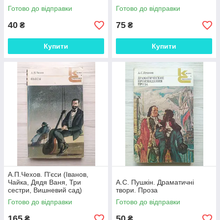
Гадюка, ін.)
Гадюка, ін.)
Готово до відправки
Готово до відправки
40
75
₴
₴
Купити
Купити
А.П.Чехов. П'єси (Іванов,
Чайка, Дядя Ваня, Три
А.С. Пушкін. Драматичні
сестри, Вишневий сад)
твори. Проза
Готово до відправки
Готово до відправки
165
50
₴
₴