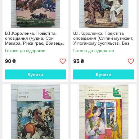
В.Г.Короленка. Повісті та
В.Г.Короленко. Повісті та
оповідання (Чудна, Сон
оповідання (Сліпий музикант,
Макара, Річка грає, Вбивець,
У поганому суспільстві, Без
Вогники, Мороз, Соколинець)
язика, Сибірські нариси)
Готово до відправки
Готово до відправки
90
95
₴
₴
Купити
Купити