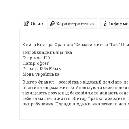
Опис
Характеристики
Інформа
Книга Віктора Франкла "Сказати життю "Так!" Пси
Тип обкладинки: м'яка
Сторінок: 120
Папір: офсет
Розмір: 138х198мм
Мова: українська
Віктор Франкл – всесвітньо відомий психіатр, пс
постійна загроза життю. Аналізуючи свою поведі
захищають розум від божевілля та надають сен
себе та змінити життя. Віктор Франкл доводить, 
випробування. Поради людини, яка зазнала нелю