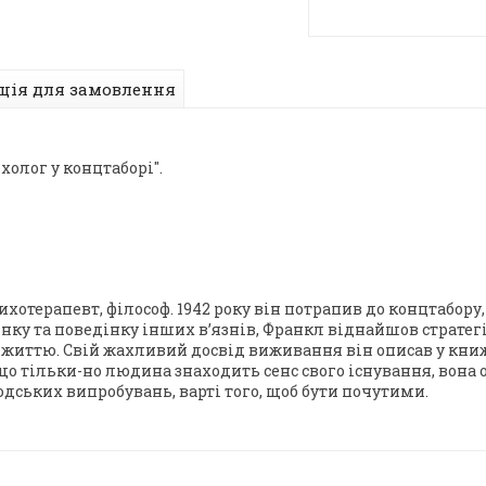
ція для замовлення
холог у концтаборі".
ихотерапевт, філософ. 1942 року він потрапив до концтабору
нку та поведінку інших в’язнів, Франкл віднайшов страте
с життю. Свій жахливий досвід виживання він описав у кн
що тільки-но людина знаходить сенс свого існування, вона 
дських випробувань, варті того, щоб бути почутими.