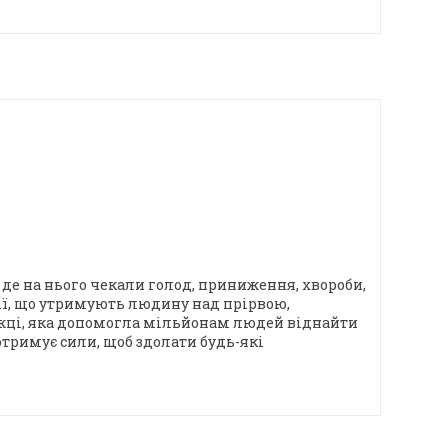
, де на нього чекали голод, приниження, хвороби,
гії, що утримують людину над прірвою,
ижці, яка допомогла мільйонам людей віднайти
отримує сили, щоб здолати будь-які