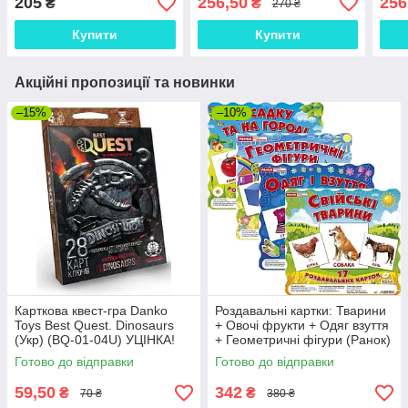
205
256,50
256
₴
₴
270 ₴
3–5 років
Купити
Купити
Акційні пропозиції та новинки
–15%
–10%
Карткова квест-гра Danko
Роздавальні картки: Тварини
Toys Best Quest. Dinosaurs
+ Овочі фрукти + Одяг взуття
(Укр) (BQ-01-04U) УЦІНКА!
+ Геометричні фігури (Ранок)
(комплект)
Готово до відправки
Готово до відправки
59,50
342
₴
₴
70 ₴
380 ₴