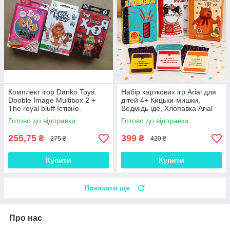
Комплект ігор Danko Toys.
Набір карткових ігр Arial для
Dooble Image Multibox 2 +
дітей 4+ Кицьки-мишки,
The royal bluff Їстівне-
Ведмідь іде, Хлопавка Arial
неїстівне + Хто я?
Готово до відправки
Готово до відправки
255,75
399
₴
₴
275 ₴
420 ₴
Купити
Купити
Показати ще
Про нас