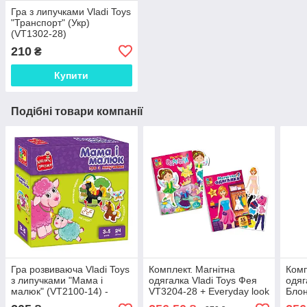
Гра з липучками Vladi Toys
"Транспорт" (Укр)
(VT1302-28)
210
₴
Купити
Подібні товари компанії
Гра розвиваюча Vladi Toys
Комплект. Магнітна
Комп
з липучками "Мама і
одягалка Vladi Toys Фея
одяг
малюк" (VT2100-14) -
VT3204-28 + Everyday look
Блон
навчальна гра для дітей
VT3204-31 (Укр)
Прин