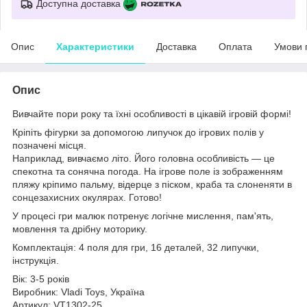
Доступна доставка
Опис
Характеристики
Доставка
Оплата
Умови 
Опис
Вивчайте пори року та їхні особливості в цікавій ігровій формі!
Кріпіть фігурки за допомогою липучок до ігрових полів у
позначені місця.
Наприклад, вивчаємо літо. Його головна особливість — це
спекотна та сонячна погода. На ігрове поле із зображенням
пляжу кріпимо пальму, відерце з піском, краба та слоненяти в
сонцезахисних окулярах. Готово!
У процесі гри малюк потренує логічне мислення, пам'ять,
мовлення та дрібну моторику.
Комплектація: 4 поля для гри, 16 деталей, 32 липучки,
інструкція.
Вік: 3-5 років
Виробник: Vladi Toys, Україна
Артикул: VT1302-25