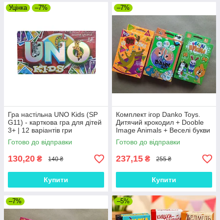
Уцінка
–7%
–7%
Гра настільна UNO Kids (SP
Комплект ігор Danko Toys.
G11) - карткова гра для дітей
Дитячий крокодил + Dooble
3+ | 12 варіантів гри
Image Animals + Веселі букви
(Укр)
Готово до відправки
Готово до відправки
130,20
237,15
₴
₴
140 ₴
255 ₴
Купити
Купити
–7%
–5%