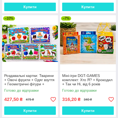
Купити
Купити
–10%
–7%
Роздавальні картки: Тварини
Міні-ігри DGT-GAMES
+ Овочі фрукти + Одяг взуття
комплект: Хто Я? + Крокодил
+ Геометричні фігури +
+ Так чи Ні, від 6 років
Їстівне та неїстівне (Ранок)
Готово до відправки
Готово до відправки
(комплект)
427,50
316,20
₴
₴
475 ₴
340 ₴
Купити
Купити