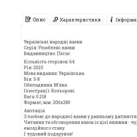
Опис
Характеристики
Інформа
Українські народні казки
Серія: Улюблені казки
Видавництво: Пегас
Кількість сторінок: 64
Рік: 2023
Мова видання: Українська
Вік: 3-8
Обкладинка: М'яка
Ілюстрації: Кольорові
Вага: 0.218
Формат, мм: 200х280
Анотація
З любові до народної казки у ранньому дитинст
Читання та обговорення казок із цієї книжки - ч
емоційного стану.
І чудовий подарунок!