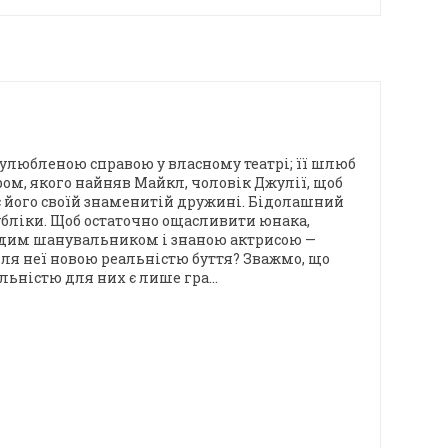
а улюбленою справою у власному театрі; її шлюб
ром, якого найняв Майкл, чоловік Джулії, щоб
яє його своїй знаменитій дружині. Бідолашний
убліки. Щоб остаточно ощасливити юнака,
лодим шанувальником і знаною актрисою —
 для неї новою реальністю буття? Зважмо, що
льністю для них є лише гра...