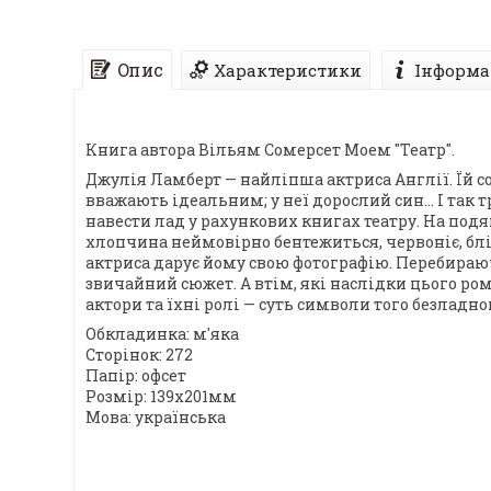
Опис
Характеристики
Інформа
Книга автора Вільям Сомерсет Моем "Театр".
Джулія Ламберт — найліпша актриса Англії. Їй со
вважають ідеальним; у неї дорослий син... І так
навести лад у рахункових книгах театру. На подя
хлопчина неймовірно бентежиться, червоніє, бл
актриса дарує йому свою фотографію. Перебираю
звичайний сюжет. А втім, які наслідки цього ром
актори та їхні ролі — суть символи того безладно
Обкладинка: м'яка
Сторінок: 272
Папір: офсет
Розмір: 139х201мм
Мова: українська