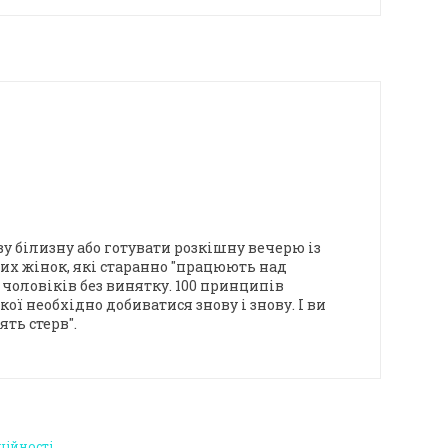
ву білизну або готувати розкішну вечерю із
ших жінок, які старанно "працюють над
 чоловіків без винятку. 100 принципів
ї необхідно добиватися знову і знову. І ви
ть стерв".
ційності