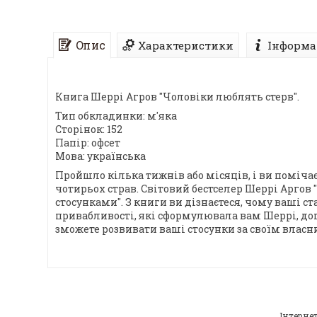
Опис
Характеристики
Інформа
Книга Шеррі Агров "Чоловіки люблять стерв".
Тип обкладинки: м'яка
Сторінок: 152
Папір: офсет
Мова: українська
Пройшло кілька тижнів або місяців, і ви помічаєт
чотирьох страв. Світовий бестселер Шеррі Аргов
стосунками". З книги ви дізнаєтеся, чому ваші с
привабливості, які сформулювала вам Шеррі, доп
зможете розвивати ваші стосунки за своїм власни