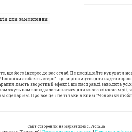
ція для замовлення
е, що його інтерес до вас ослаб. Не поспішайте купувати но
 "Чоловіки люблять стерв" - це керівництво для надто хоро
тарання дають зворотний ефект і що насправді заводить усіх
оможуть вам завжди залишатися для нього жінкою мрії, яко
м сценарієм. Про все це і не тільки в книзі "Чоловіки любля
Сайт створений на маркетплейсі
Prom.ua
Інтернет-магазин "Гармонія" |
Поскаржитися на контент
|
Політика конфіден