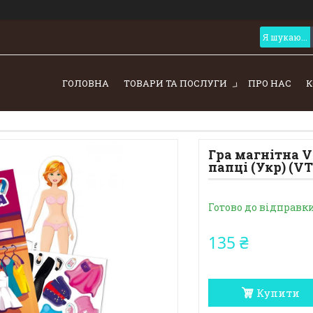
ГОЛОВНА
ТОВАРИ ТА ПОСЛУГИ
ПРО НАС
К
Гра магнітна V
папці (Укр) (VT
Готово до відправк
135 ₴
Купити