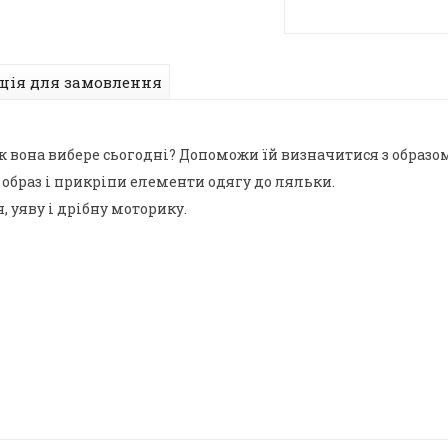
ція для замовлення
 ж вона вибере сьогодні? Допоможи їй визначитися з образо
 образ і прикріпи елементи одягу до ляльки.
, уяву і дрібну моторику.