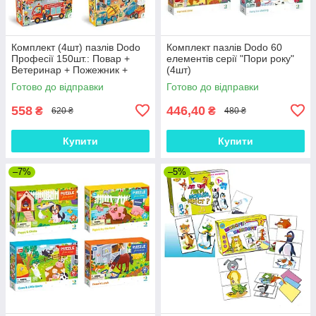
Комплект (4шт) пазлів Dodo
Комплект пазлів Dodo 60
Професії 150шт.: Повар +
елементів серії "Пори року"
Ветеринар + Пожежник +
(4шт)
Будівельник
Готово до відправки
Готово до відправки
558
446,40
₴
₴
620 ₴
480 ₴
Купити
Купити
–7%
–5%