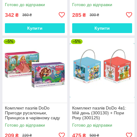
Готово до відправки
Готово до відправки
342
285
₴
₴
360 ₴
300 ₴
Купити
Купити
–5%
–5%
Комплект пазлів DoDo
Комплект пазлів DoDo 4в1:
Пригоди русалоньки,
Мій день (300130) + Пори
Принцеса в чарівному саду
Року (300125)
30шт
Готово до відправки
Готово до відправки
209
475
₴
₴
220 ₴
500 ₴