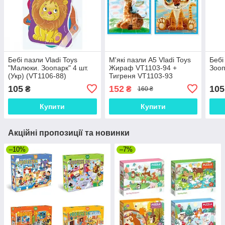
Бебі пазли Vladi Toys
М'які пазли А5 Vladi Toys
Бебі
"Малюки. Зоопарк" 4 шт.
Жираф VT1103-94 +
Зооп
(Укр) (VT1106-88)
Тигреня VT1103-93
(комплект)
105
152
105
₴
₴
160 ₴
Купити
Купити
Акційні пропозиції та новинки
–10%
–7%