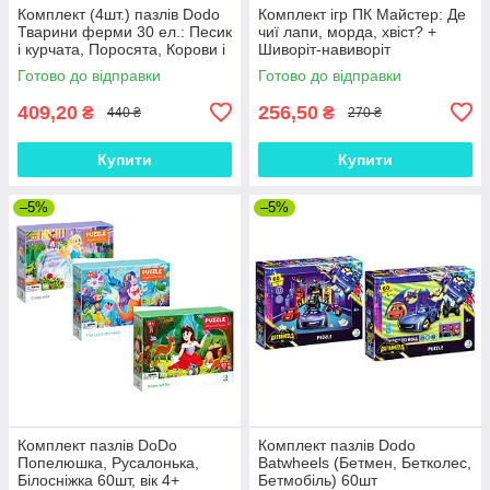
Комплект (4шт.) пазлів Dodo
Комплект ігр ПК Майстер: Де
Тварини ферми 30 ел.: Песик
чиї лапи, морда, хвіст? +
і курчата, Поросята, Корови і
Шиворіт-навиворіт
козенята, Коник
Готово до відправки
Готово до відправки
409,20
256,50
₴
₴
440 ₴
270 ₴
Купити
Купити
–5%
–5%
Комплект пазлів DoDo
Комплект пазлів Dodo
Попелюшка, Русалонька,
Batwheels (Бетмен, Бетколес,
Білосніжка 60шт, вік 4+
Бетмобіль) 60шт