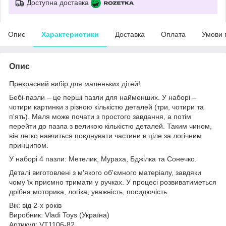
Доступна доставка
Опис
Характеристики
Доставка
Оплата
Умови 
Опис
Прекрасний вибір для маленьких дітей!
Бебі-пазли – це перші пазли для найменших. У наборі –
чотири картинки з різною кількістю деталей (три, чотири та
п'ять). Маля може почати з простого завдання, а потім
перейти до пазла з великою кількістю деталей. Таким чином,
він легко навчиться поєднувати частини в ціле за логічним
принципом.
У наборі 4 пазли: Метелик, Мураха, Бджілка та Сонечко.
Деталі виготовлені з м'якого об'ємного матеріалу, завдяки
чому їх приємно тримати у ручках. У процесі розвиватиметься
дрібна моторика, логіка, уважність, посидючість.
Вік: від 2-х років
Виробник: Vladi Toys (Україна)
Артикул: VT1106-82