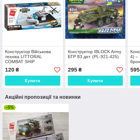
Конструктор Військова
Конструктор IBLOCK Army
Конс
техніка LITTORAL
БТР 83 дет. (PL-921-425)
4) –
COMBAT SHIP
брон
Прибережний бойовий
техн
120
295
595
₴
₴
корабель 98 дет. (1411-7)
Купити
Купити
Акційні пропозиції та новинки
–5%