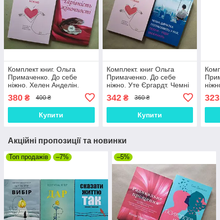
Комплект книг. Ольга
Комплект. книг Ольга
Комп
Примаченко. До себе
Примаченко. До себе
Прим
ніжно. Хелен Анделін.
ніжно. Уте Єргардт. Чемні
ніжн
Чарівність жіночності
дівчатка потрапляють у
Псих
380
342
323
₴
₴
400 ₴
360 ₴
рай
Купити
Купити
Акційні пропозиції та новинки
Топ продажів
–7%
–5%