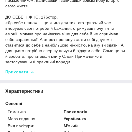
письменником, написавши і записавши зовсім нову історію
свого життя.
ДО СЕБЕ НІЖНО, 176стор.
«До себе ніжно» — це книга для тих, хто тривалий час
ігнорував свої потреби й бажання, стримував почуття та
емоції, мовчав про найважливіше для себе й не сприймав
себе справжньої. Авторка пропонує стати собі другом і
ставитися до себе з найбільшою ніжністю, на яку ви здатні. А
для цього потрібно спершу почути й відчути себе. Саме це ви
й зробите, прочитавши книгу Ольги Примаченко й
застосувавши її практичні поради.
Приховати
Характеристики
Основні
Тематика
Психологія
Мова видання
Українська
Вид палітурки
М'який