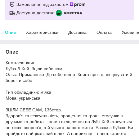
Замовлення під захистом
Доступна доставка
Опис
Характеристики
Доставка
Оплата
Умови п
Опис
Комплект книг:
Луїза Л.Хей. Зціли себе сам;
Ольга Примаченко. До себе ніжно. Книга про те, як цінувати й
берегти себе.
Тип обкладинки: м'яка
Мова: українська
ЗЦІЛИ СЕБЕ САМ, 136стор.
Здоров’я та сексуальність, прощення та гроші, стосунки з
друзями та робота – поняття зцілення по Луїзі Хей стосується
не лише здоров’я, а й усього нашого життя. Разом з Луїзою Ви
пройдете найцікавіший шлях. А наприкінці – навіть станете