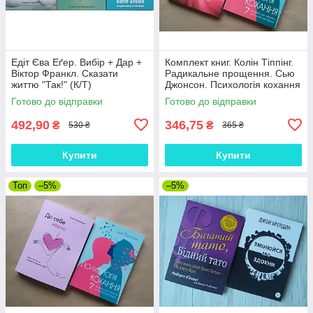
Едіт Єва Еґер. Вибір + Дар +
Комплект книг. Колін Тіппінг.
Віктор Франкл. Сказати
Радикальне прощення. Сью
життю "Так!" (К/Т)
Джонсон. Психологія кохання
Готово до відправки
Готово до відправки
492,90
346,75
₴
₴
530 ₴
365 ₴
Купити
Купити
Топ
–5%
–5%