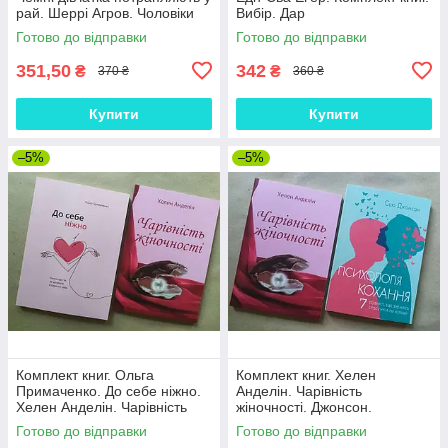
рай. Шеррі Агров. Чоловіки
Вибір. Дар
люблять стерв
Готово до відправки
Готово до відправки
351,50
342
₴
₴
370 ₴
360 ₴
Купити
Купити
–5%
–5%
Комплект книг. Ольга
Комплект книг. Хелен
Примаченко. До себе ніжно.
Анделін. Чарівність
Хелен Анделін. Чарівність
жіночності. Джонсон.
жіночності
Психологія кохання!
Готово до відправки
Готово до відправки