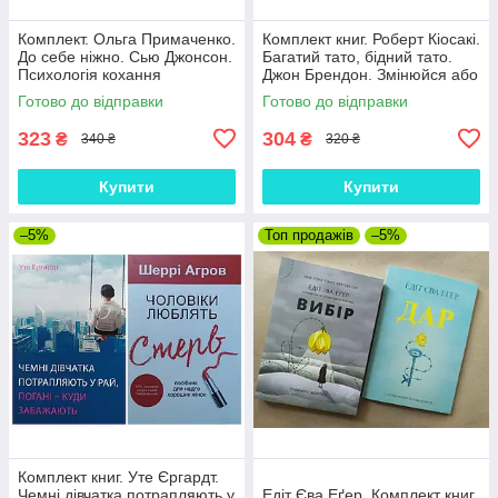
Комплект. Ольга Примаченко.
Комплект книг. Роберт Кіосакі.
До себе ніжно. Сью Джонсон.
Багатий тато, бідний тато.
Психологія кохання
Джон Брендон. Змінюйся або
здохни
Готово до відправки
Готово до відправки
323
304
₴
₴
340 ₴
320 ₴
Купити
Купити
–5%
Топ продажів
–5%
Комплект книг. Уте Єргардт.
Чемні дівчатка потрапляють у
Едіт Єва Еґер. Комплект книг.