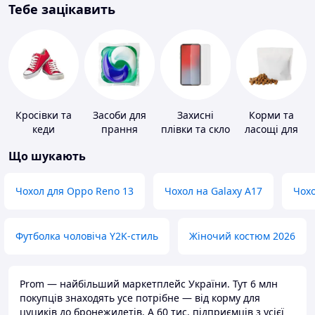
Тебе зацікавить
Кросівки та
Засоби для
Захисні
Корми та
кеди
прання
плівки та скло
ласощі для
для
домашніх
Що шукають
портативних
тварин і
пристроїв
птахів
Чохол для Oppo Reno 13
Чохол на Galaxy A17
Чохо
Футболка чоловіча Y2K-стиль
Жіночий костюм 2026
Prom — найбільший маркетплейс України. Тут 6 млн
покупців знаходять усе потрібне — від корму для
цуциків до бронежилетів. А 60 тис. підприємців з усієї