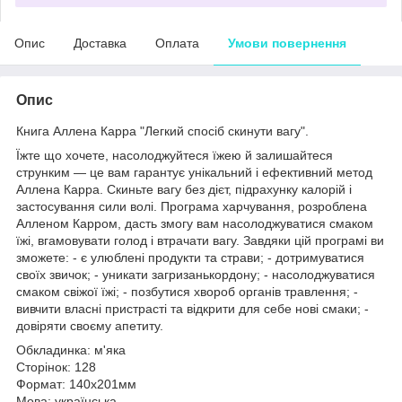
Опис
Доставка
Оплата
Умови повернення
Опис
Книга Аллена Карра "Легкий спосіб скинути вагу".
Їжте що хочете, насолоджуйтеся їжею й залишайтеся
струнким — це вам гарантує унікальний і ефективний метод
Аллена Карра. Скиньте вагу без дієт, підрахунку калорій і
застосування сили волі. Програма харчування, розроблена
Алленом Карром, дасть змогу вам насолоджуватися смаком
їжі, вгамовувати голод і втрачати вагу. Завдяки цій програмі ви
зможете: - є улюблені продукти та страви; - дотримуватися
своїх звичок; - уникати загризанькордону; - насолоджуватися
смаком свіжої їжі; - позбутися хвороб органів травлення; -
вивчити власні пристрасті та відкрити для себе нові смаки; -
довіряти своєму апетиту.
Обкладинка: м'яка
Сторінок: 128
Формат: 140х201мм
Мова: українська