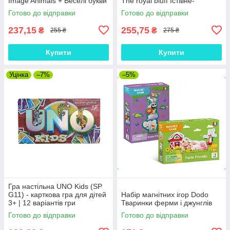
Image Animals + Веселі букви
The royal bluff Їстівне-
(Укр)
неїстівне + Хто я?
Готово до відправки
Готово до відправки
237,15
255,75
₴
₴
255 ₴
275 ₴
Купити
Купити
Уцінка
–7%
–5%
Гра настільна UNO Kids (SP
G11) - карткова гра для дітей
Набір магнітних ігор Dodo
3+ | 12 варіантів гри
Тваринки ферми і джунглів
Готово до відправки
Готово до відправки