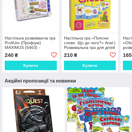
Настільна розвиваюча гра
Настільна гра «Поясни
Наст
ProfiUm (Профіум)
слово. Що до чого?» Arial |
«Обж
MAXIMUS (5463) -
Розвивальна гра для дітей
розв
дерев'яна гра на пам'ять,
5+ та всієї родини
від 4
240
210
165
₴
₴
увагу та логіку для дітей
3+
Купити
Купити
Акційні пропозиції та новинки
–10%