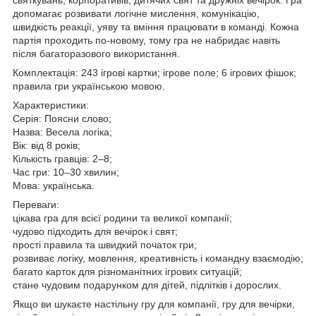
допомагає розвивати логічне мислення, комунікацію,
швидкість реакції, уяву та вміння працювати в команді. Кожна
партія проходить по-новому, тому гра не набридає навіть
після багаторазового використання.
Комплектація: 243 ігрові картки; ігрове поле; 6 ігрових фішок;
правила гри українською мовою.
Характеристики:
Серія: Поясни слово;
Назва: Весела логіка;
Вік: від 8 років;
Кількість гравців: 2–8;
Час гри: 10–30 хвилин;
Мова: українська.
Переваги:
цікава гра для всієї родини та великої компанії;
чудово підходить для вечірок і свят;
прості правила та швидкий початок гри;
розвиває логіку, мовлення, креативність і командну взаємодію;
багато карток для різноманітних ігрових ситуацій;
стане чудовим подарунком для дітей, підлітків і дорослих.
Якщо ви шукаєте настільну гру для компанії, гру для вечірки,