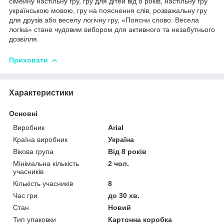
сімейну настільну гру, гру для дітей від 8 років, настільну гру
українською мовою, гру на пояснення слів, розважальну гру
для друзів або веселу логічну гру, «Поясни слово: Весела
логіка» стане чудовим вибором для активного та незабутнього
дозвілля.
Приховати
Характеристики
Основні
Виробник
Arial
Країна виробник
Україна
Вікова група
Від 8 років
Мінімальна кількість
2 чол.
учасників
Кількість учасників
8
Час гри
до 30 хв.
Стан
Новий
Тип упаковки
Картонна коробка