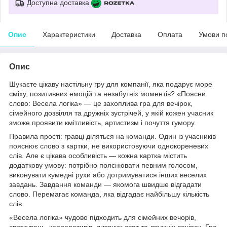
Доступна доставка
Опис
Характеристики
Доставка
Оплата
Умови п
Опис
Шукаєте цікаву настільну гру для компанії, яка подарує море
сміху, позитивних емоцій та незабутніх моментів? «Поясни
слово: Весела логіка» — це захоплива гра для вечірок,
сімейного дозвілля та дружніх зустрічей, у якій кожен учасник
зможе проявити кмітливість, артистизм і почуття гумору.
Правила прості: гравці діляться на команди. Один із учасників
пояснює слово з картки, не використовуючи однокореневих
слів. Але є цікава особливість — кожна картка містить
додаткову умову: потрібно пояснювати певним голосом,
виконувати кумедні рухи або дотримуватися інших веселих
завдань. Завдання команди — якомога швидше відгадати
слово. Перемагає команда, яка відгадає найбільшу кількість
слів.
«Весела логіка» чудово підходить для сімейних вечорів,
святкувань, корпоративів, дитячих свят та дружніх вечірок. Гра