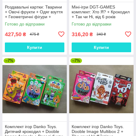
Роздавальні картки: Тварини
Міні-ігри DGT-GAMES
+ Овочі фрукти + Одяг взуття
комплект: Хто Я? + Крокодил
+ Геометричні фігури +
+ Так чи Ні, від 6 років
Їстівне та неїстівне (Ранок)
Готово до відправки
Готово до відправки
(комплект)
427,50
316,20
₴
₴
475 ₴
340 ₴
Купити
Купити
–7%
–7%
Комплект ігор Danko Toys.
Комплект ігор Danko Toys.
Дитячий крокодил + Dooble
Dooble Image Multibox 2 +