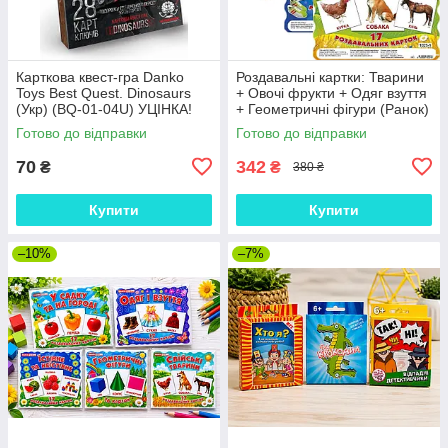
Карткова квест-гра Danko
Роздавальні картки: Тварини
Toys Best Quest. Dinosaurs
+ Овочі фрукти + Одяг взуття
(Укр) (BQ-01-04U) УЦІНКА!
+ Геометричні фігури (Ранок)
(комплект)
Готово до відправки
Готово до відправки
70
342
₴
₴
380 ₴
Купити
Купити
–10%
–7%