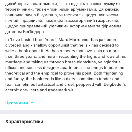
дизайнерські апартаменти, — він підкріплює свою думку як
теоретичними, так і емпіричними аргументами. Ця книжка,
водночас лячна й кумедна, читається як щоденник: часом
ніжний і правдивий, часом фантасмагоричний і жорстокий,
щедро приправлений уїдливими афоризмами та фірмовим
дотепом Беґбедера.
In 'Love Lasts Three Years', Marc Marronnier has just been
divorced and - shallow opportunist that he is - has decided to
write a book about it. He has a theory that love lasts no more
than three years, and here - recounting the highs and lows of his
marriage and taking us through brash nightclubs, vainglorious
offices and soulless designer apartments - he brings to bear the
theoretical and the empirical to prove his point. Both frightening
and funny, the book reads like a diary: sometimes tender and
real, sometimes fantastical and cruel, peppered with Beigbeder's
acerbic one-liners and trademark wit.
Приховати
Характеристики