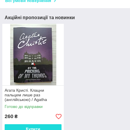
Всі умови повернення
Акційні пропозиції та новинки
Агата Кристі. Клацни
пальцем лише раз
(англійською) / Agatha
Christie. By the Pricking of My
Готово до відправки
Thumbs
260
₴
Купити