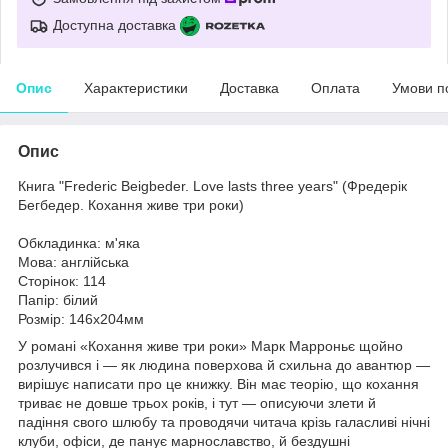
Доступна доставка
Опис
Характеристики
Доставка
Оплата
Умови п
Опис
Книга "Frederic Beigbeder. Love lasts three years" (Фредерік
Бегбедер. Кохання живе три роки)
Обкладинка: м'яка
Мова: англійська
Сторінок: 114
Папір: білий
Розмір: 146х204мм
У романі «Кохання живе три роки» Марк Марроньє щойно
розлучився і — як людина поверхова й схильна до авантюр —
вирішує написати про це книжку. Він має теорію, що кохання
триває не довше трьох років, і тут — описуючи злети й
падіння свого шлюбу та проводячи читача крізь галасливі нічні
клуби, офіси, де панує марнославство, й бездушні