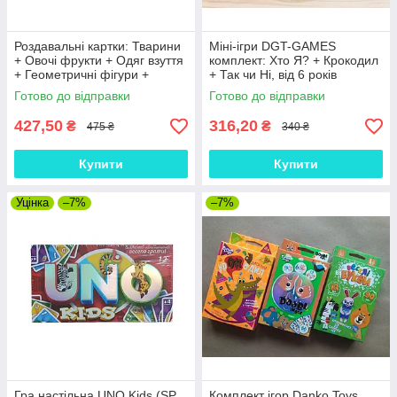
Роздавальні картки: Тварини
Міні-ігри DGT-GAMES
+ Овочі фрукти + Одяг взуття
комплект: Хто Я? + Крокодил
+ Геометричні фігури +
+ Так чи Ні, від 6 років
Їстівне та неїстівне (Ранок)
Готово до відправки
Готово до відправки
(комплект)
427,50
316,20
₴
₴
475 ₴
340 ₴
Купити
Купити
Уцінка
–7%
–7%
Гра настільна UNO Kids (SP
Комплект ігор Danko Toys.