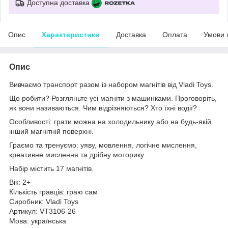
Доступна доставка
Опис
Характеристики
Доставка
Оплата
Умови 
Опис
Вивчаємо транспорт разом із набором магнітів від Vladi Toys.
Що робити? Розгляньте усі магніти з машинками. Проговоріть,
як вони називаються. Чим відрізняються? Хто їхні водії?
Особливості: грати можна на холодильнику або на будь-якій
інший магнітній поверхні.
Граємо та тренуємо: уяву, мовлення, логічне мислення,
креативне мислення та дрібну моторику.
Набір містить 17 магнітів.
Вік: 2+
Кількість гравців: граю сам
Сиробник: Vladi Toys
Артикул: VT3106-26
Мова: українська