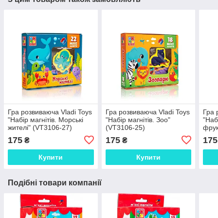
Гра розвиваюча Vladi Toys
Гра розвиваюча Vladi Toys
Гра 
"Набір магнітів. Морські
"Набір магнітів. Зоо"
"Наб
жителі" (VT3106-27)
(VT3106-25)
фрук
175
175
175
₴
₴
Купити
Купити
Подібні товари компанії