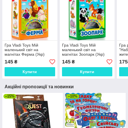
Гра Vladi Toys Мій
Гра Vladi Toys Мій
Гра 
маленький світ на
маленький світ на
"Наб
магнітах Ферма (Укр)
магнітах Зоопарк (Укр)
жите
(VT3106-09)
(VT3106-10)
145
145
175
₴
₴
Купити
Купити
Акційні пропозиції та новинки
–15%
–10%