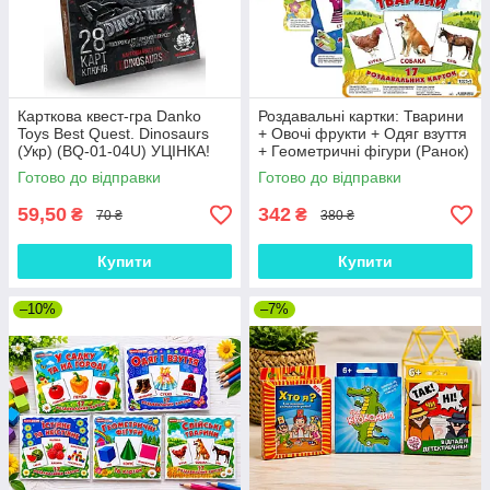
Карткова квест-гра Danko
Роздавальні картки: Тварини
Toys Best Quest. Dinosaurs
+ Овочі фрукти + Одяг взуття
(Укр) (BQ-01-04U) УЦІНКА!
+ Геометричні фігури (Ранок)
(комплект)
Готово до відправки
Готово до відправки
59,50
342
₴
₴
70 ₴
380 ₴
Купити
Купити
–10%
–7%