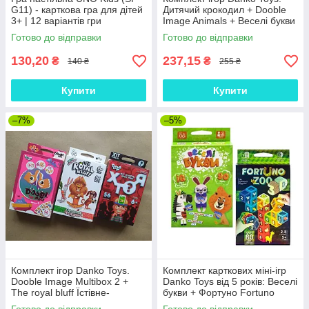
G11) - карткова гра для дітей
Дитячий крокодил + Dooble
3+ | 12 варіантів гри
Image Animals + Веселі букви
(Укр)
Готово до відправки
Готово до відправки
130,20
237,15
₴
₴
140 ₴
255 ₴
Купити
Купити
–7%
–5%
Комплект ігор Danko Toys.
Комплект карткових міні-ігр
Dooble Image Multibox 2 +
Danko Toys від 5 років: Веселі
The royal bluff Їстівне-
букви + Фортуно Fortuno
неїстівне + Хто я?
ZOO 3D