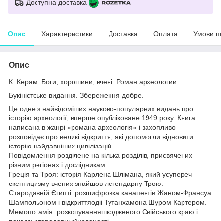
Доступна доставка
Опис
Характеристики
Доставка
Оплата
Умови п
Опис
К. Керам. Боги, хорошини, вчені. Роман археологии.
Букіністське видання. Збереження добре.
Це одне з найвідоміших науково-популярних видань про
історію археології, вперше опубліковане 1949 року. Книга
написана в жанрі «романа археологія» і захопливо
розповідає про великі відкриття, які допомогли відновити
історію найдавніших цивілізацій.
Повідомлення розділене на кілька розділів, присвячених
різним регіонах і дослідникам:
Греція та Троя: історія Карлена Шлімана, який усупереч
скептицизму вчених знайшов легендарну Трою.
Стародавній Єгипті: розшифровка канапевтів Жаном-Франсуа
Шампольоном і відкриттяодіі Тутанхамона Шуром Картером.
Мемопотамія: розкопуванняшкодженого Свійського краю і
пошуки стародавньоїневаності.