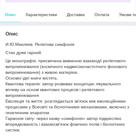
Опис
Характеристики
Доставка
Оплата
Умови п
Опис
И.Ю.Микляев. Реліктова симфонія.
Стан дуже гарний.
Це монографія, присвячена вивченню взаємодії реліктового
випромінювання (космічного надвисокочастотного фонового
випромінювання) з живою матерією.
Основні ідеї книги містять:
Квантова терапія: автор розвиває концепцію лікувального
впливу на основі квантових процесів і реліктового
випромінювання.
Еволюція та життя: розглядається зв'язок між еволюційними
процесами у Всесвіті та біологічними механізмами, включно з
генетичним апаратом.
Гармонія світу: через назву «симфонія» автор підкреслює
впорядкованість і взаємозв'язок фізичних полів і біологічних
систем.