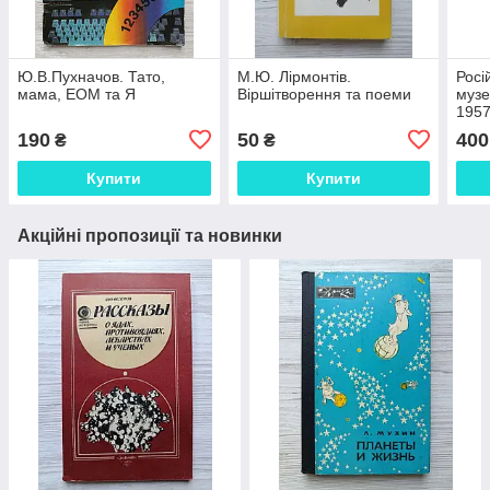
Ю.В.Пухначов. Тато,
М.Ю. Лірмонтів.
Росі
мама, ЕОМ та Я
Віршітворення та поеми
музе
195
190
50
400
₴
₴
Купити
Купити
Акційні пропозиції та новинки