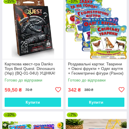
–15%
–10%
Карткова квест-гра Danko
Роздавальні картки: Тварини
Toys Best Quest. Dinosaurs
+ Овочі фрукти + Одяг взуття
(Укр) (BQ-01-04U) УЦІНКА!
+ Геометричні фігури (Ранок)
(комплект)
Готово до відправки
Готово до відправки
59,50
342
₴
₴
70 ₴
380 ₴
Купити
Купити
–10%
–7%