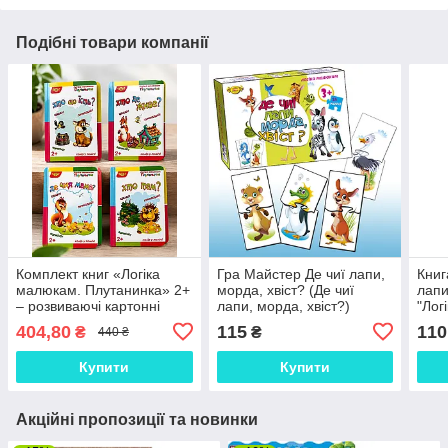
Подібні товари компанії
Комплект книг «Логіка
Гра Майстер Де чиї лапи,
Книг
малюкам. Плутанинка» 2+
морда, хвіст? (Де чиї
лапи
– розвиваючі картонні
лапи, морда, хвіст?)
"Лог
книги для дітей | ВК
(МКМ0322)
Плут
404,80
115
110
₴
₴
440 ₴
«Майстер»
Купити
Купити
Акційні пропозиції та новинки