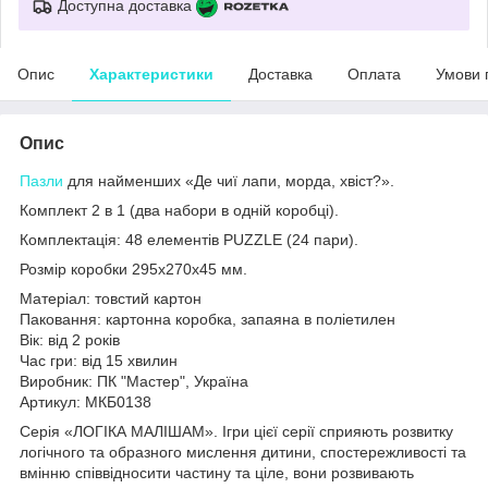
Доступна доставка
Опис
Характеристики
Доставка
Оплата
Умови 
Опис
Пазли
для найменших «Де чиї лапи, морда, хвіст?».
Комплект 2 в 1 (два набори в одній коробці).
Комплектація: 48 елементів PUZZLE (24 пари).
Розмір коробки 295х270х45 мм.
Матеріал: товстий картон
Паковання: картонна коробка, запаяна в поліетилен
Вік: від 2 років
Час гри: від 15 хвилин
Виробник: ПК "Мастер", Україна
Артикул: МКБ0138
Серія «ЛОГІКА МАЛІШАМ». Ігри цієї серії сприяють розвитку
логічного та образного мислення дитини, спостережливості та
вмінню співвідносити частину та ціле, вони розвивають