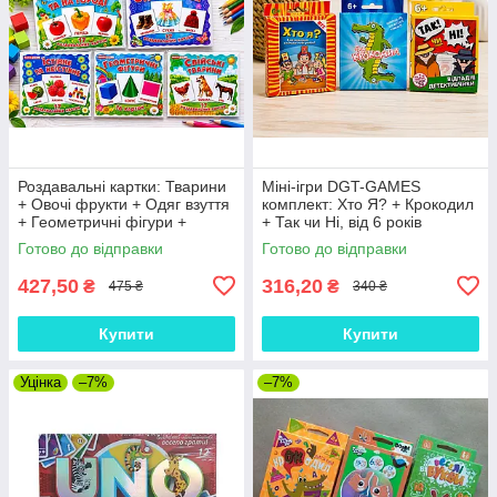
Роздавальні картки: Тварини
Міні-ігри DGT-GAMES
+ Овочі фрукти + Одяг взуття
комплект: Хто Я? + Крокодил
+ Геометричні фігури +
+ Так чи Ні, від 6 років
Їстівне та неїстівне (Ранок)
Готово до відправки
Готово до відправки
(комплект)
427,50
316,20
₴
₴
475 ₴
340 ₴
Купити
Купити
Уцінка
–7%
–7%