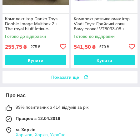
Комплект ігор Danko Toys.
Комплект розвиваючих ігор
Dooble Image Multibox 2 +
Vladi Toys: Грайливі сови.
The royal bluff Їстівне-
Бачу слово! VT8033-08 +
неїстівне + Хто я?
Спритні вівці. Схопи 10-ку!
Готово до відправки
Готово до відправки
VT8033-07
255,75
541,50
₴
₴
275 ₴
570 ₴
Купити
Купити
Показати ще
Про нас
99% позитивних з 414 відгуків за рік
Працює з 12.04.2016
м. Харків
Харьков, Харків, Україна