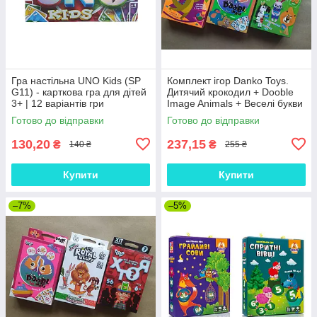
Гра настільна UNO Kids (SP
Комплект ігор Danko Toys.
G11) - карткова гра для дітей
Дитячий крокодил + Dooble
3+ | 12 варіантів гри
Image Animals + Веселі букви
(Укр)
Готово до відправки
Готово до відправки
130,20
237,15
₴
₴
140 ₴
255 ₴
Купити
Купити
–7%
–5%