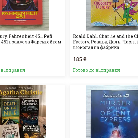
ury. Fahrenheit 451. Рей
Roald Dahl. Charlie and the C
 451 градус за Фаренгейтом
Factory. Роальд Даль. Чарлі 
шоколадна фабрика
185 ₴
о відправки
Готово до відправки