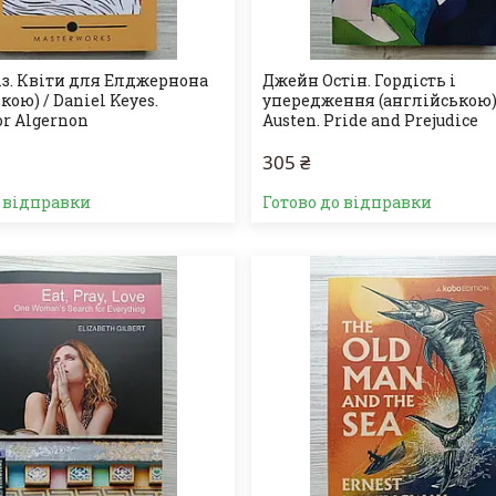
із. Квіти для Елджернона
Джейн Остін. Гордість і
кою) / Daniel Keyes.
упередження (англійською) 
or Algernon
Austen. Pride and Prejudice
305 ₴
о відправки
Готово до відправки