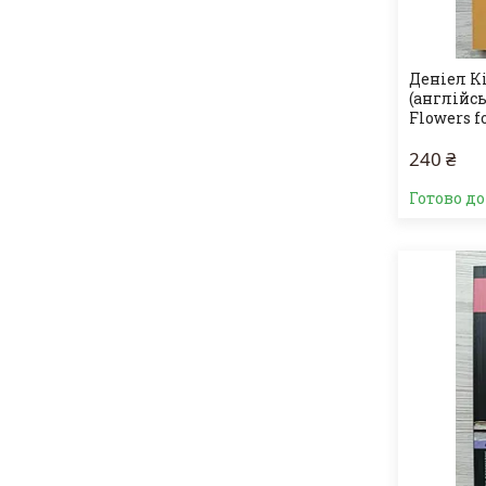
Деніел К
(англійсь
Flowers f
240 ₴
Готово д