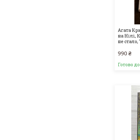
Агата Кр
на Нілі, К
не стало,
990 ₴
Готово д