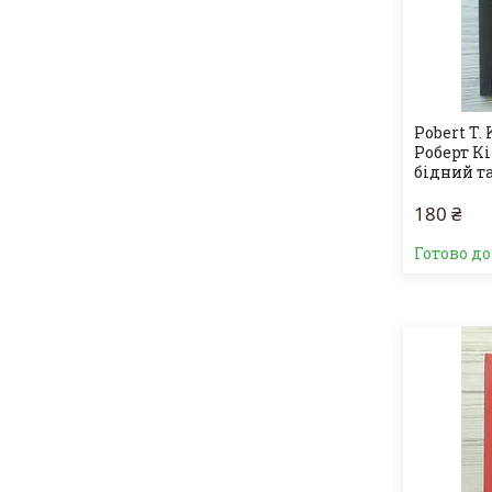
Pobert T. 
Роберт Кі
бідний т
180 ₴
Готово д