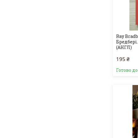
Ray Bradb
Бредбері.
(АНГЛ)
195 ₴
Готово д