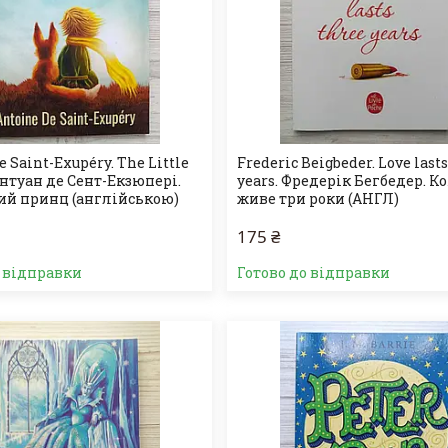
e Saint-Exupéry. The Little
Frederic Beigbeder. Love last
Антуан де Сент-Екзюпері.
years. Фредерік Бегбедер. К
й принц (англійською)
живе три роки (АНГЛ)
175 ₴
о відправки
Готово до відправки