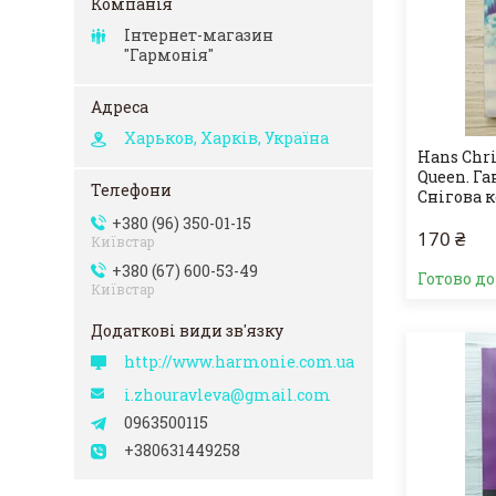
Інтернет-магазин
"Гармонія"
Харьков, Харків, Україна
Hans Chri
Queen. Га
Снігова 
+380 (96) 350-01-15
170 ₴
Київстар
+380 (67) 600-53-49
Готово д
Київстар
http://www.harmonie.com.ua
i.zhouravleva@gmail.com
0963500115
+380631449258