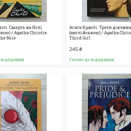
сті. Смерть на Нілі
Агата Кристі. Третя дівчин
кою) / Agatha Christie.
(англійською) / Agatha Chris
the Nile
Third Girl
245 ₴
о відправки
Готово до відправки