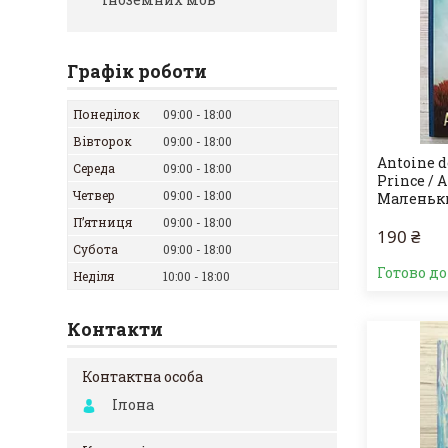
Графік роботи
Понеділок
09:00
18:00
Вівторок
09:00
18:00
Antoine d
Середа
09:00
18:00
Prince / 
Четвер
09:00
18:00
Маленьки
Пʼятниця
09:00
18:00
190 ₴
Субота
09:00
18:00
Готово д
Неділя
10:00
18:00
Контакти
Ілона