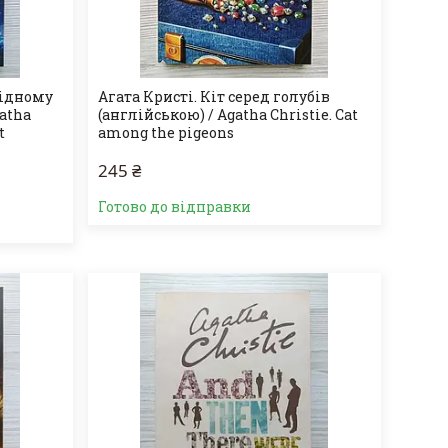
хідному
Агата Кристі. Кіт серед голубів
gatha
(англійською) / Agatha Christie. Cat
t
among the pigeons
245 ₴
Готово до відправки