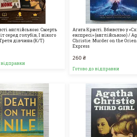
исті англійською: Смерть
Агата Кристі. Вбивство у «С
іт серед голубів, І нікого
експресі» (англійською) / A
 Третя дівчина (К/Т)
Christie. Murder on the Orien
Express
260 ₴
о відправки
Готово до відправки