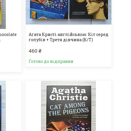
hocolate
Агата Кристі англійською: Кіт серед
і
голубів + Третя дівчина (К/Т)
460 ₴
Готово до відправки