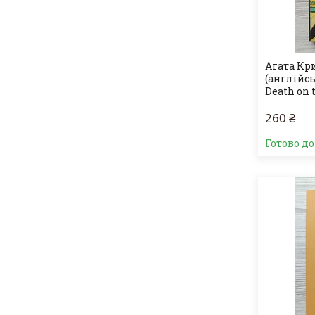
Агата Кри
(англійсь
Death on 
260 ₴
Готово д