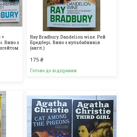
 +
Ray Bradbury. Dandelion wine. Рей
і. Вино з
Бредбері. Вино з кульбабників
енгейтом
(англ.)
175 ₴
Готово до відправки