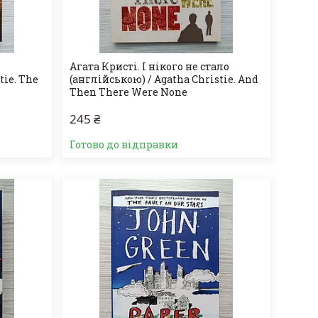
а
Агата Кристі. І нікого не стало
tie. The
(англійською) / Agatha Christie. And
Then There Were None
245 ₴
Готово до відправки