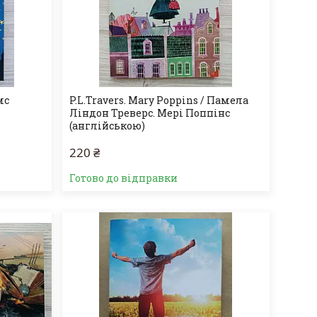
мс
P.L.Travers. Mary Poppins / Памела
Ліндон Треверс. Мері Поппінс
(англійською)
220 ₴
Готово до відправки