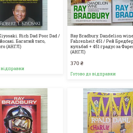
Kiyosaki. Rich Dad Poor Dad /
Ray Bradbury. Dandelion wine
йосакі. Багатий тато,
Fahrenheit 451 / Рей Бредбер
ато (АНГЛ)
кульбаб + 451 градус за Фар
(АНГЛ)
370 ₴
о відправки
Готово до відправки