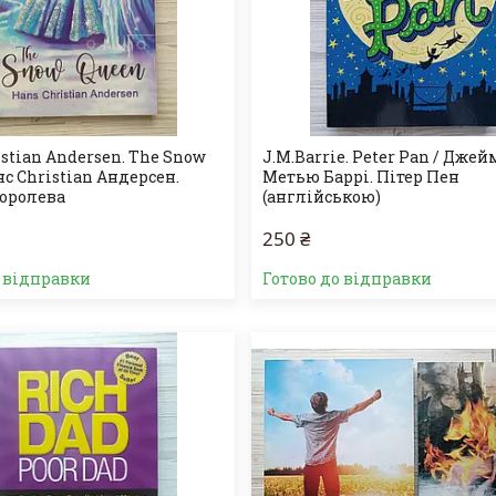
stian Andersen. The Snow
J.M.Barrie. Peter Pan / Джей
нс Christian Андерсен.
Метью Баррі. Пітер Пен
королева
(англійською)
250 ₴
о відправки
Готово до відправки